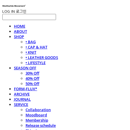
LOG IN
로그인
HOME
ABOUT
SHOP
• BAG
• CAP & HAT
• KNIT
• LEATHER GOODS
• LIFESTYLE
SEASON OFF
30% Off
40% Off
50% Off
FORM-FLUX*
ARCHIVE
JOURNAL
SERVICE
Collaboration
Moodboard
Membership
Release schedule