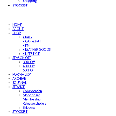
Shipping
STOCKIST
HOME
ABOUT
SHOP
• BAG
• CAP & HAT
• KNIT
• LEATHER GOODS
• LIFESTYLE
SEASON OFF
30% Off
40% Off
50% Off
FORM-FLUX*
ARCHIVE
JOURNAL
SERVICE
Collaboration
Moodboard
Membership
Release schedule
Shipping
STOCKIST