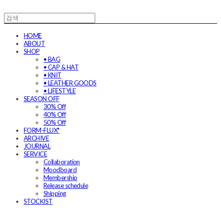
HOME
ABOUT
SHOP
• BAG
• CAP & HAT
• KNIT
• LEATHER GOODS
• LIFESTYLE
SEASON OFF
30% Off
40% Off
50% Off
FORM-FLUX*
ARCHIVE
JOURNAL
SERVICE
Collaboration
Moodboard
Membership
Release schedule
Shipping
STOCKIST