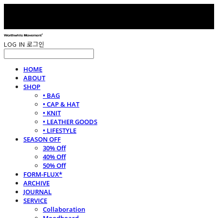
LOG IN
로그인
HOME
ABOUT
SHOP
• BAG
• CAP & HAT
• KNIT
• LEATHER GOODS
• LIFESTYLE
SEASON OFF
30% Off
40% Off
50% Off
FORM-FLUX*
ARCHIVE
JOURNAL
SERVICE
Collaboration