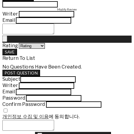
Modify Review
Writer
Email
Rating
SAVE
Return To List
No Questions Have Been Created.
POST QUESTION
Subject
Writer
Email
Password
Confirm Password
개인정보 수집 및 이용
에 동의합니다.