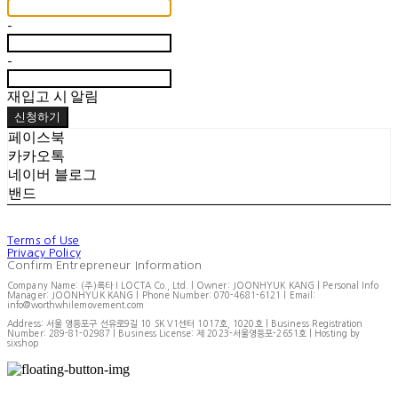
-
-
재입고 시 알림
신청하기
페이스북
카카오톡
네이버 블로그
밴드
Terms of Use
Privacy Policy
Confirm Entrepreneur Information
Company Name: (주)록타 I LOCTA Co., Ltd. | Owner: JOONHYUK KANG | Personal Info
Manager: JOONHYUK KANG | Phone Number: 070-4681-6121 | Email:
info@worthwhilemovement.com
Address: 서울 영등포구 선유로9길 10 SK V1센터 1017호, 1020호 | Business Registration
Number:
289-81-02987
| Business License:
제 2023-서울영등포-2651호
| Hosting by
sixshop