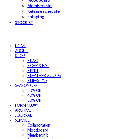
Moodboard
Membership
Release schedule
Shipping
STOCKIST
HOME
ABOUT
SHOP
• BAG
• CAP & HAT
• KNIT
• LEATHER GOODS
• LIFESTYLE
SEASON OFF
30% Off
40% Off
50% Off
FORM-FLUX*
ARCHIVE
JOURNAL
SERVICE
Collaboration
Moodboard
Membership