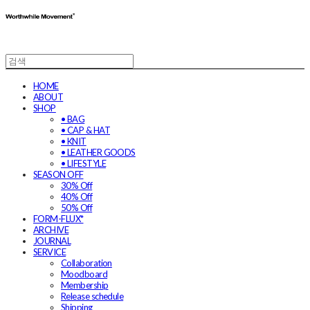
HOME
ABOUT
SHOP
• BAG
• CAP & HAT
• KNIT
• LEATHER GOODS
• LIFESTYLE
SEASON OFF
30% Off
40% Off
50% Off
FORM-FLUX*
ARCHIVE
JOURNAL
SERVICE
Collaboration
Moodboard
Membership
Release schedule
Shipping