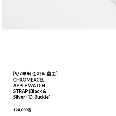
[9/7부터 순차적 출고]
CHROMEXCEL
APPLE WATCH
STRAP (Black &
Silver) "D-Buckle"
128,000원