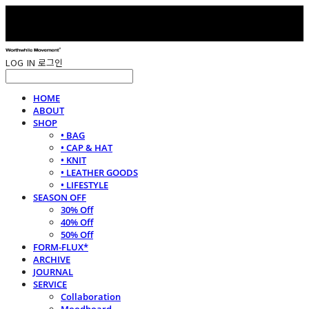
LOG IN
로그인
HOME
ABOUT
SHOP
• BAG
• CAP & HAT
• KNIT
• LEATHER GOODS
• LIFESTYLE
SEASON OFF
30% Off
40% Off
50% Off
FORM-FLUX*
ARCHIVE
JOURNAL
SERVICE
Collaboration