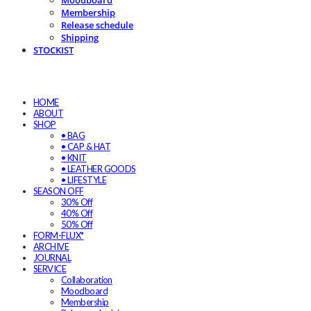
Moodboard
Membership
Release schedule
Shipping
STOCKIST
HOME
ABOUT
SHOP
• BAG
• CAP & HAT
• KNIT
• LEATHER GOODS
• LIFESTYLE
SEASON OFF
30% Off
40% Off
50% Off
FORM-FLUX*
ARCHIVE
JOURNAL
SERVICE
Collaboration
Moodboard
Membership