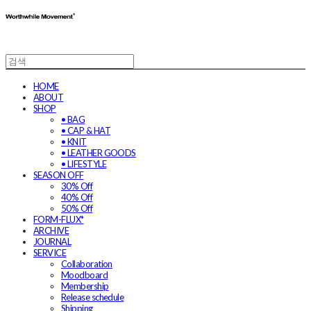
HOME
ABOUT
SHOP
• BAG
• CAP & HAT
• KNIT
• LEATHER GOODS
• LIFESTYLE
SEASON OFF
30% Off
40% Off
50% Off
FORM-FLUX*
ARCHIVE
JOURNAL
SERVICE
Collaboration
Moodboard
Membership
Release schedule
Shipping