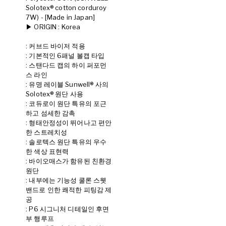
Solotex® cotton corduroy
7W) - [Made in Japan]
▶ ORIGIN : Korea
: 커브드 바이저 적용
: 기본적인 6패널 볼캡 타입
: 스탠다드 캡의 하이 퍼포먼
스 라인
: 유명 레이블 Sunwell® 사의
Solotex® 원단 사용
: 코듀로이 원단 특유의 포근
하고 섬세한 감촉
: 형태안정성이 뛰어나고 편안
한 스트레치성
: 솔로텍스 원단 특유의 우수
한 색상 표현력
: 바이오매스가 함유된 친환경
원단
: 내부에는 기능성 쿨론 스웻
밴드로 인한 쾌적한 피팅감 제
공
: P6 시그니처 디테일인 후면
부 행루프