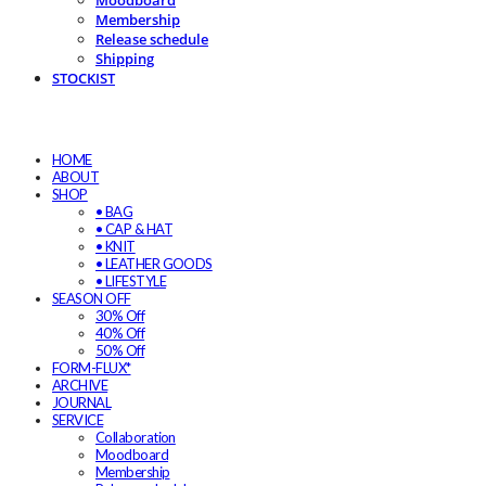
Moodboard
Membership
Release schedule
Shipping
STOCKIST
HOME
ABOUT
SHOP
• BAG
• CAP & HAT
• KNIT
• LEATHER GOODS
• LIFESTYLE
SEASON OFF
30% Off
40% Off
50% Off
FORM-FLUX*
ARCHIVE
JOURNAL
SERVICE
Collaboration
Moodboard
Membership