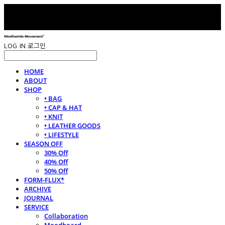
LOG IN
로그인
HOME
ABOUT
SHOP
• BAG
• CAP & HAT
• KNIT
• LEATHER GOODS
• LIFESTYLE
SEASON OFF
30% Off
40% Off
50% Off
FORM-FLUX*
ARCHIVE
JOURNAL
SERVICE
Collaboration