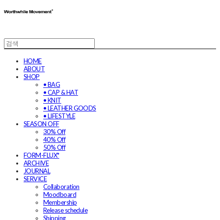
HOME
ABOUT
SHOP
• BAG
• CAP & HAT
• KNIT
• LEATHER GOODS
• LIFESTYLE
SEASON OFF
30% Off
40% Off
50% Off
FORM-FLUX*
ARCHIVE
JOURNAL
SERVICE
Collaboration
Moodboard
Membership
Release schedule
Shipping