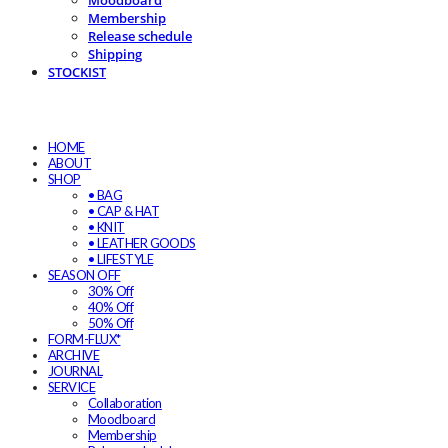
Moodboard
Membership
Release schedule
Shipping
STOCKIST
HOME
ABOUT
SHOP
• BAG
• CAP & HAT
• KNIT
• LEATHER GOODS
• LIFESTYLE
SEASON OFF
30% Off
40% Off
50% Off
FORM-FLUX*
ARCHIVE
JOURNAL
SERVICE
Collaboration
Moodboard
Membership