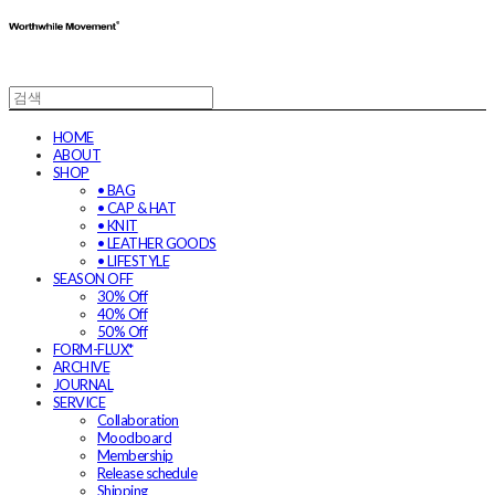
HOME
ABOUT
SHOP
• BAG
• CAP & HAT
• KNIT
• LEATHER GOODS
• LIFESTYLE
SEASON OFF
30% Off
40% Off
50% Off
FORM-FLUX*
ARCHIVE
JOURNAL
SERVICE
Collaboration
Moodboard
Membership
Release schedule
Shipping