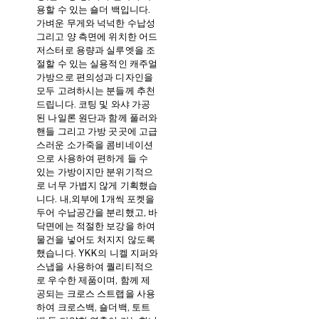
용할 수 있는 숄더 백입니다.
가벼운 무게와 넉넉한 수납성
그리고 양 측면에 위치한 어드
저스터로 용량과 실루엣을 조
절할 수 있는 실용적인 캐주얼
가방으로 편의성과 디자인을
모두 고려하시는 분들께 추천
드립니다. 코팅 및 와샤 가공
된 나일론 원단과 함께 풀러와
핸들 그리고 가방 곳곳에 고급
스러운 소가죽을 콤비네이션
으로 사용하여 편하게 들 수
있는 가방이지만 분위기적으
로 너무 가볍지 않게 기획했습
니다. 내,외부에 1개씩 포켓을
두어 수납공간을 분리했고, 바
닥면에는 적절한 보강을 하여
물건을 넣어도 처지지 않도록
했습니다. YKK의 니켈 지퍼와
스냅을 사용하여 퀄리티적으
로 우수한 제품이며, 함께 제
공되는 크로스 스트랩을 사용
하여 크로스백, 숄더백, 토트