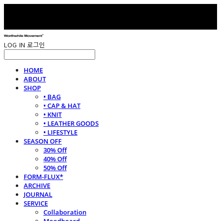
LOG IN
로그인
HOME
ABOUT
SHOP
• BAG
• CAP & HAT
• KNIT
• LEATHER GOODS
• LIFESTYLE
SEASON OFF
30% Off
40% Off
50% Off
FORM-FLUX*
ARCHIVE
JOURNAL
SERVICE
Collaboration