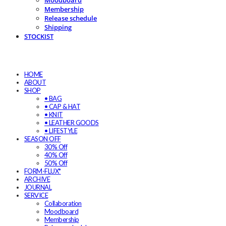
Moodboard
Membership
Release schedule
Shipping
STOCKIST
HOME
ABOUT
SHOP
• BAG
• CAP & HAT
• KNIT
• LEATHER GOODS
• LIFESTYLE
SEASON OFF
30% Off
40% Off
50% Off
FORM-FLUX*
ARCHIVE
JOURNAL
SERVICE
Collaboration
Moodboard
Membership