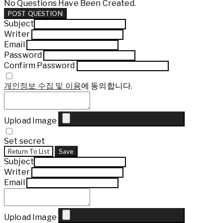
No Questions Have Been Created.
POST QUESTION
Subject
Writer
Email
Password
Confirm Password
개인정보 수집 및 이용
에 동의합니다.
Upload Image
Set secret
Return To List
Save
Subject
Writer
Email
Upload Image