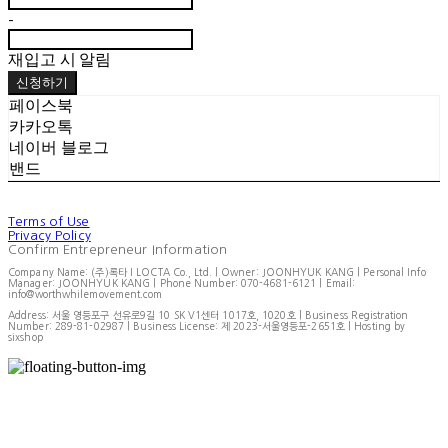
-
재입고 시 알림
신청하기
페이스북
카카오톡
네이버 블로그
밴드
Terms of Use
Privacy Policy
Confirm Entrepreneur Information
Company Name: (주)록타 I LOCTA Co., Ltd. | Owner: JOONHYUK KANG | Personal Info
Manager: JOONHYUK KANG | Phone Number: 070-4681-6121 | Email:
info@worthwhilemovement.com
Address: 서울 영등포구 선유로9길 10 SK V1센터 1017호, 1020호 | Business Registration
Number:
289-81-02987
| Business License:
제 2023-서울영등포-2651호
| Hosting by
sixshop