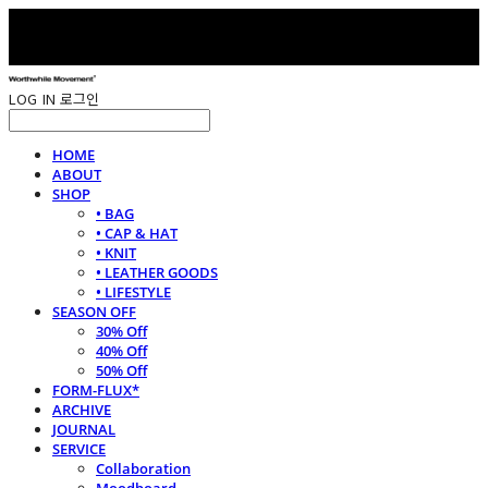
LOG IN
로그인
HOME
ABOUT
SHOP
• BAG
• CAP & HAT
• KNIT
• LEATHER GOODS
• LIFESTYLE
SEASON OFF
30% Off
40% Off
50% Off
FORM-FLUX*
ARCHIVE
JOURNAL
SERVICE
Collaboration