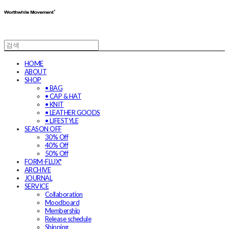
HOME
ABOUT
SHOP
• BAG
• CAP & HAT
• KNIT
• LEATHER GOODS
• LIFESTYLE
SEASON OFF
30% Off
40% Off
50% Off
FORM-FLUX*
ARCHIVE
JOURNAL
SERVICE
Collaboration
Moodboard
Membership
Release schedule
Shipping