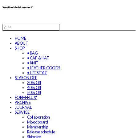
HOME
ABOUT
SHOP
• BAG
• CAP & HAT
• KNIT
• LEATHER GOODS
• LIFESTYLE
SEASON OFF
30% Off
40% Off
50% Off
FORM-FLUX*
ARCHIVE
JOURNAL
SERVICE
Collaboration
Moodboard
Membership
Release schedule
Shipping