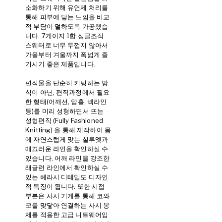
소화하기 위해 유연제 처리를
통해 피부에 닿는 느낌을 비교
적 부담이 덜하도록 가공했습
니다. 7게이지 1합 싱글조직
스웨터로 너무 두껍지 않아서
가을부터 겨울까지 폭넓게 즐
기시기 좋은 제품입니다.
편직물을 단순히 커팅하는 방
식이 아닌, 편직과정에서 필요
한 형태(어깨선, 암홀, 넥라인
등)를 미리 성형하면서 뜨는
성형편직 (Fully Fashioned
Knitting) 을 통해 제작하여 몸
에 자연스럽게 맞는 실루엣과
매끄러운 라인을 확인하실 수
있습니다. 어깨 라인을 강조한
래글런 라인에서 확인하실 수
있는 헤라시 디테일도 디자인
적 특징이 됩니다. 또한 시접
부분은 사시 기계를 통해 코와
코를 맞닿아 연결하는 사시 봉
제를 적용한 고급 니트웨어입