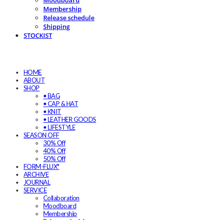
Moodboard
Membership
Release schedule
Shipping
STOCKIST
HOME
ABOUT
SHOP
• BAG
• CAP & HAT
• KNIT
• LEATHER GOODS
• LIFESTYLE
SEASON OFF
30% Off
40% Off
50% Off
FORM-FLUX*
ARCHIVE
JOURNAL
SERVICE
Collaboration
Moodboard
Membership