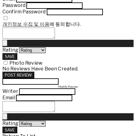
Password
Confirm Password
개인정보 수집 및 이용
에 동의합니다.
Rating
SAVE
Photo Review
No Reviews Have Been Created.
POST REVIEW
Modify Review
Writer
Email
Rating
SAVE