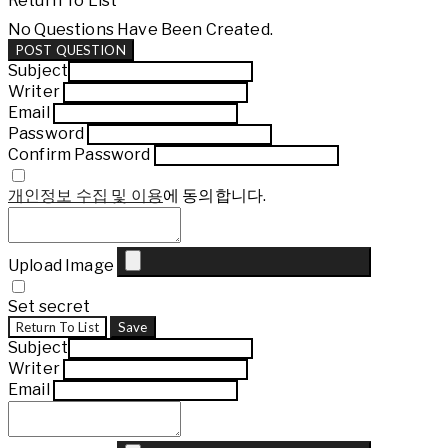
Return To List
No Questions Have Been Created.
POST QUESTION
Subject
Writer
Email
Password
Confirm Password
개인정보 수집 및 이용
에 동의합니다.
Upload Image
Set secret
Return To List
Save
Subject
Writer
Email