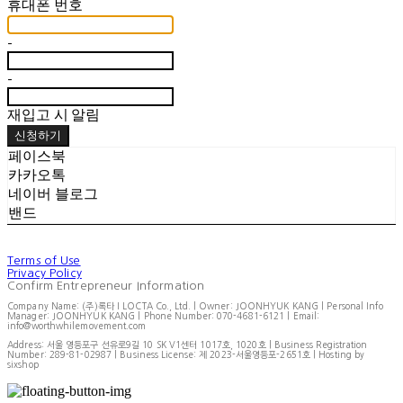
휴대폰 번호
-
-
재입고 시 알림
신청하기
페이스북
카카오톡
네이버 블로그
밴드
Terms of Use
Privacy Policy
Confirm Entrepreneur Information
Company Name: (주)록타 I LOCTA Co., Ltd. | Owner: JOONHYUK KANG | Personal Info
Manager: JOONHYUK KANG | Phone Number: 070-4681-6121 | Email:
info@worthwhilemovement.com
Address: 서울 영등포구 선유로9길 10 SK V1센터 1017호, 1020호 | Business Registration
Number:
289-81-02987
| Business License:
제 2023-서울영등포-2651호
| Hosting by
sixshop