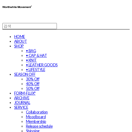
HOME
ABOUT
SHOP
• BAG
• CAP & HAT
• KNIT
• LEATHER GOODS
• LIFESTYLE
SEASON OFF
30% Off
40% Off
50% Off
FORM-FLUX*
ARCHIVE
JOURNAL
SERVICE
Collaboration
Moodboard
Membership
Release schedule
Shipping