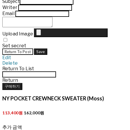
Subject
Writer
Email
Upload Image
Set secret
Return To Post
Save
Edit
Delete
Return To List
Return
구매하기
NY POCKET CREWNECK SWEATER (Moss)
113,400원
162,000원
추가 금액