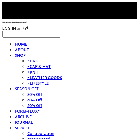
LOG IN
로그인
HOME
ABOUT
SHOP
• BAG
• CAP & HAT
• KNIT
• LEATHER GOODS
• LIFESTYLE
SEASON OFF
30% Off
40% Off
50% Off
FORM-FLUX*
ARCHIVE
JOURNAL
SERVICE
Collaboration