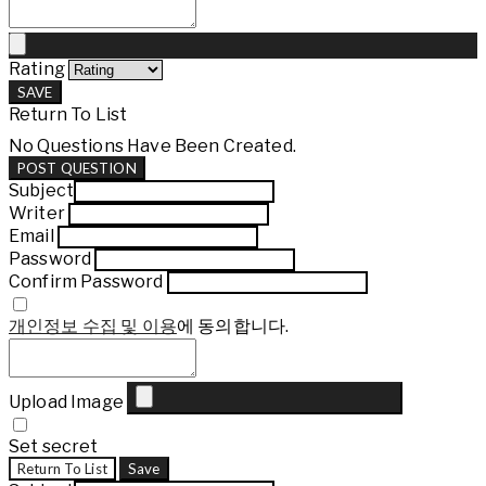
Rating
SAVE
Return To List
No Questions Have Been Created.
POST QUESTION
Subject
Writer
Email
Password
Confirm Password
개인정보 수집 및 이용
에 동의합니다.
Upload Image
Set secret
Return To List
Save