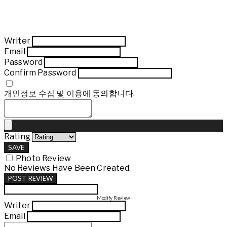
Writer
Email
Password
Confirm Password
개인정보 수집 및 이용
에 동의합니다.
Rating
SAVE
Photo Review
No Reviews Have Been Created.
POST REVIEW
Modify Review
Writer
Email