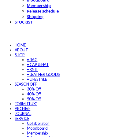
Moodboard
Membership
Release schedule
Shipping
STOCKIST
HOME
ABOUT
SHOP
• BAG
• CAP & HAT
• KNIT
• LEATHER GOODS
• LIFESTYLE
SEASON OFF
30% Off
40% Off
50% Off
FORM-FLUX*
ARCHIVE
JOURNAL
SERVICE
Collaboration
Moodboard
Membership