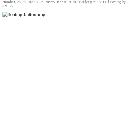
Number:
289-81-02987
| Business License:
제 2023-서울영등포-2651호
| Hosting by
sixshop