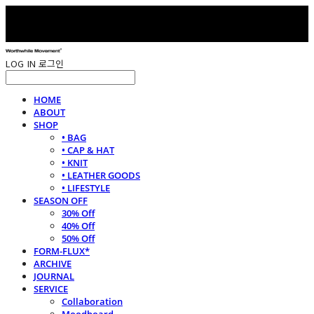
LOG IN
로그인
HOME
ABOUT
SHOP
• BAG
• CAP & HAT
• KNIT
• LEATHER GOODS
• LIFESTYLE
SEASON OFF
30% Off
40% Off
50% Off
FORM-FLUX*
ARCHIVE
JOURNAL
SERVICE
Collaboration