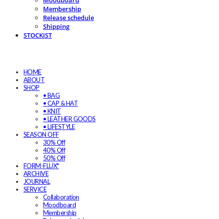
Moodboard
Membership
Release schedule
Shipping
STOCKIST
HOME
ABOUT
SHOP
• BAG
• CAP & HAT
• KNIT
• LEATHER GOODS
• LIFESTYLE
SEASON OFF
30% Off
40% Off
50% Off
FORM-FLUX*
ARCHIVE
JOURNAL
SERVICE
Collaboration
Moodboard
Membership