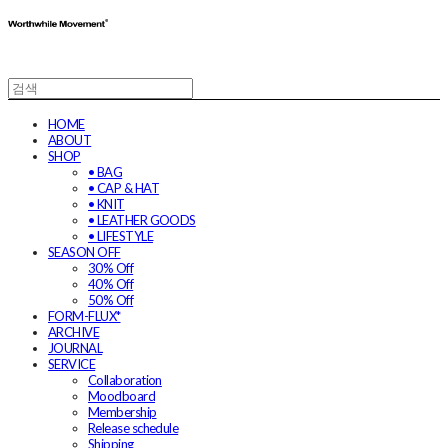
HOME
ABOUT
SHOP
• BAG
• CAP & HAT
• KNIT
• LEATHER GOODS
• LIFESTYLE
SEASON OFF
30% Off
40% Off
50% Off
FORM-FLUX*
ARCHIVE
JOURNAL
SERVICE
Collaboration
Moodboard
Membership
Release schedule
Shipping