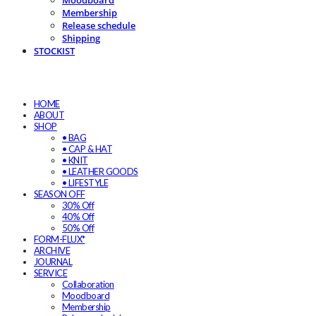
Moodboard
Membership
Release schedule
Shipping
STOCKIST
HOME
ABOUT
SHOP
• BAG
• CAP & HAT
• KNIT
• LEATHER GOODS
• LIFESTYLE
SEASON OFF
30% Off
40% Off
50% Off
FORM-FLUX*
ARCHIVE
JOURNAL
SERVICE
Collaboration
Moodboard
Membership