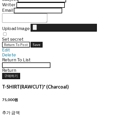
Writer
Email
Upload Image
Set secret
Return To Post
Save
Edit
Delete
Return To List
Return
구매하기
T-SHIRT(RAWCUT)* (Charcoal)
75,000원
추가 금액