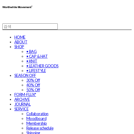
HOME
ABOUT
SHOP
• BAG
• CAP & HAT
• KNIT
• LEATHER GOODS
• LIFESTYLE
SEASON OFF
30% Off
40% Off
50% Off
FORM-FLUX*
ARCHIVE
JOURNAL
SERVICE
Collaboration
Moodboard
Membership
Release schedule
Shipping