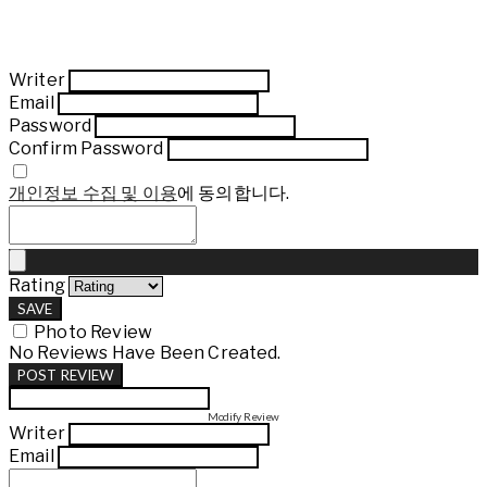
Writer
Email
Password
Confirm Password
개인정보 수집 및 이용
에 동의합니다.
Rating
SAVE
Photo Review
No Reviews Have Been Created.
POST REVIEW
Modify Review
Writer
Email