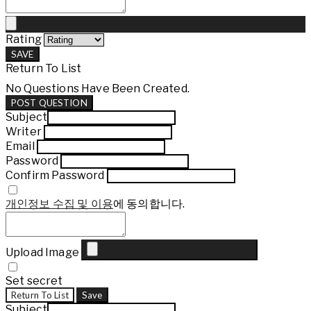
Rating
SAVE
Return To List
No Questions Have Been Created.
POST QUESTION
Subject
Writer
Email
Password
Confirm Password
개인정보 수집 및 이용
에 동의합니다.
Upload Image
Set secret
Return To List
Save
Subject